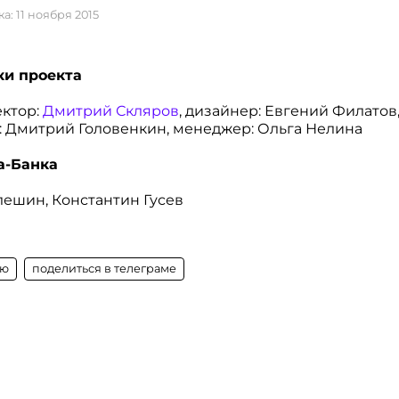
а: 11 ноября 2015
ки проекта
ектор:
Дмитрий Скляров
, дизайнер: Евгений Филатов
: Дмитрий Головенкин, менеджер: Ольга Нелина
а-Банка
ешин, Константин Гусев
ую
поделиться в телеграме