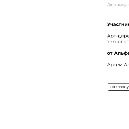
Дата выпуск
Участни
Арт-дир
технолог
от Альф
Артем Ал
на главн