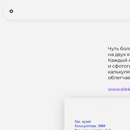
Чуть бол
на двух 
Каждый к
и сфотог
калькуля
облегчае
www.elek