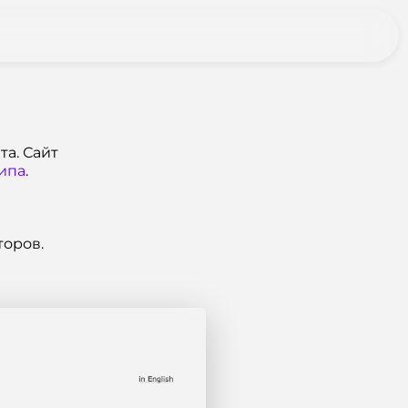
та. Сайт
ипа
.
торов.