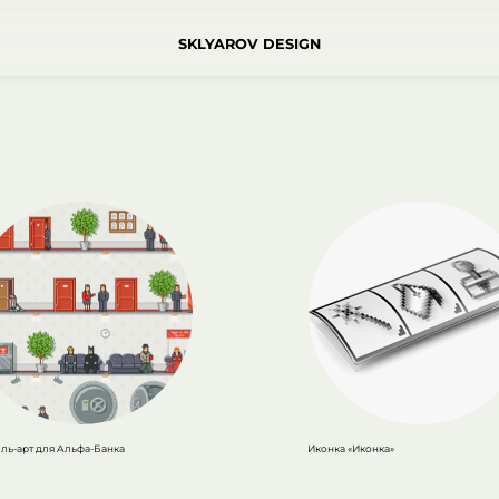
SKLYAROV DESIGN
ль-арт для Альфа-Банка
Иконка «Иконка»